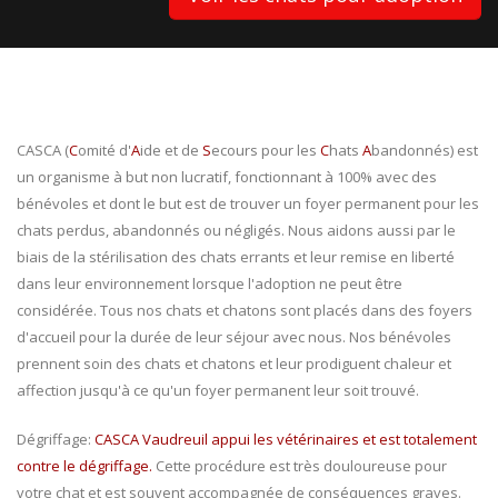
CASCA (
C
omité d'
A
ide et de
S
ecours pour les
C
hats
A
bandonnés) est
un organisme à but non lucratif, fonctionnant à 100% avec des
bénévoles et dont le but est de trouver un foyer permanent pour les
chats perdus, abandonnés ou négligés. Nous aidons aussi par le
biais de la stérilisation des chats errants et leur remise en liberté
dans leur environnement lorsque l'adoption ne peut être
considérée. Tous nos chats et chatons sont placés dans des foyers
d'accueil pour la durée de leur séjour avec nous. Nos bénévoles
prennent soin des chats et chatons et leur prodiguent chaleur et
affection jusqu'à ce qu'un foyer permanent leur soit trouvé.
Dégriffage:
CASCA Vaudreuil appui les vétérinaires et est totalement
contre le dégriffage.
Cette procédure est très douloureuse pour
votre chat et est souvent accompagnée de conséquences graves.